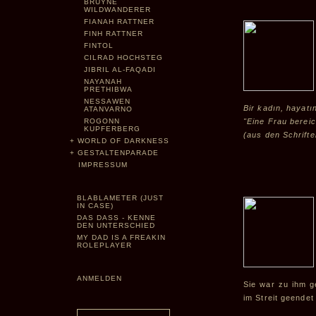
BRUYNE
WILDWANDERER
FIANAH RATTNER
FINH RATTNER
FINTOL
CILRAD HOCHSTEG
JIBRIL AL-FAQADI
NAYANAH
PRETHIBWA
NESSAWEN
Bir kadın, hayatın
ATANVARNO
ROGONN
"Eine Frau bereic
KUPFERBERG
(aus den Schrift
+
WORLD OF DARKNESS
+
GESTALTENPARADE
IMPRESSUM
BLABLAMETER (JUST
IN CASE)
DAS DASS - KENNE
DEN UNTERSCHIED
MY DAD IS A FREAKIN
ROLEPLAYER
ANMELDEN
Sie war zu ihm g
im Streit geendet