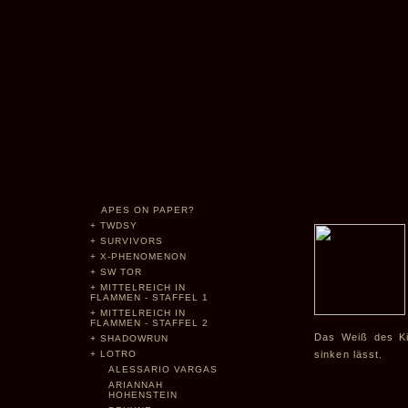
APES ON PAPER?
+
TWDSY
+
SURVIVORS
+
X-PHENOMENON
+
SW TOR
+
MITTELREICH IN
FLAMMEN - STAFFEL 1
+
MITTELREICH IN
FLAMMEN - STAFFEL 2
Das Weiß des Ki
+
SHADOWRUN
+
LOTRO
sinken lässt.
ALESSARIO VARGAS
ARIANNAH
HOHENSTEIN